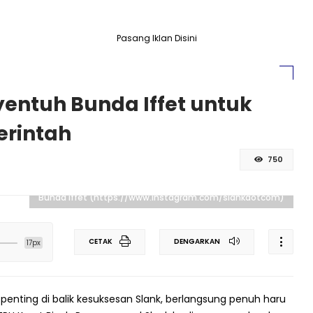
Pasang Iklan Disini
entuh Bunda Iffet untuk
erintah
750
Bunda Iffet (https://www.instagram.com/slankdotcom)
CETAK
DENGARKAN
17px
enting di balik kesuksesan Slank, berlangsung penuh haru