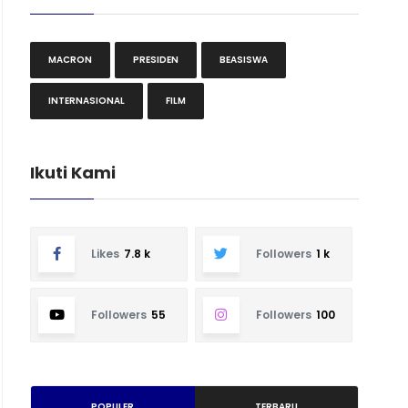
MACRON
PRESIDEN
BEASISWA
INTERNASIONAL
FILM
Ikuti Kami
Likes
7.8 k
Followers
1 k
Followers
55
Followers
100
POPULER
TERBARU