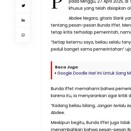
P
pada Minggu, 27 April 2025, di
khusus yang telah disiapkan o
Abdee Negara, gitaris Slank ya
tentang pesan-pesan Bunda Iffet. Menu
tetap kritis terhadap pemerintah, nam
“Setiap ketemu saya, beliau selalu tan
peduli banget sama pemerintahan” uja
Baca Juga
:
Google Doodle Hari Ini Untuk Sang 
Bunda Iffet memahami bahwa pemerinta
karena itu, ia menyarankan agar krit
“Kadang beliau bilang,
Jangan terlalu k
Abdee.
Meskipun begitu, Bunda Iffet juga tida
menambahkan bahwa pesan-pesan Bun