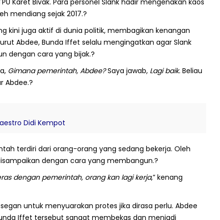
 TPU Karet Bivak. Para personel Slank hadir mengenakan kaos
leh mendiang sejak 2017.?
ng kini juga aktif di dunia politik, membagikan kenangan
rut Abdee, Bunda Iffet selalu mengingatkan agar Slank
un dengan cara yang bijak.?
ya,
Gimana pemerintah, Abdee?
Saya jawab,
Lagi baik.
Beliau
r Abdee.?
Maestro Didi Kempot
h terdiri dari orang-orang yang sedang bekerja. Oleh
ik disampaikan dengan cara yang membangun.?
eras dengan pemerintah, orang kan lagi kerja
,” kenang
k segan untuk menyuarakan protes jika dirasa perlu. Abdee
da Iffet tersebut sangat membekas dan menjadi