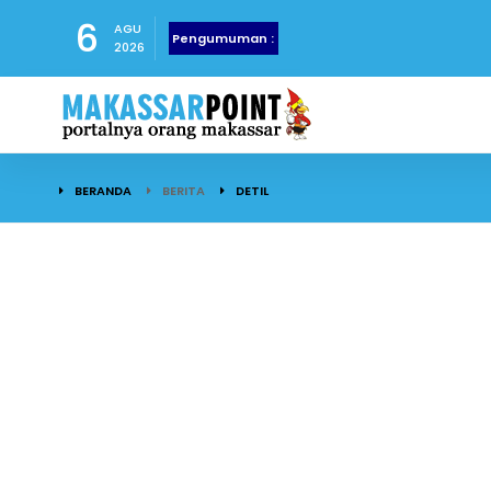
6
AGU
Pengumuman :
2026
BERANDA
BERITA
DETIL