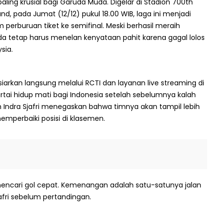
aling krusial bagi Garuda Muda. Digelar di Stadion 700th
and, pada Jumat (12/12) pukul 18.00 WIB, laga ini menjadi
 perburuan tiket ke semifinal. Meski berhasil meraih
 tetap harus menelan kenyataan pahit karena gagal lolos
sia.
iarkan langsung melalui RCTI dan layanan live streaming di
partai hidup mati bagi Indonesia setelah sebelumnya kalah
latih Indra Sjafri menegaskan bahwa timnya akan tampil lebih
emperbaiki posisi di klasemen.
 mencari gol cepat. Kemenangan adalah satu-satunya jalan
jafri sebelum pertandingan.