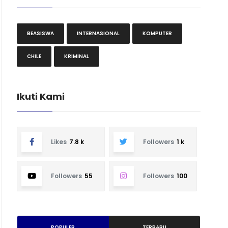
BEASISWA
INTERNASIONAL
KOMPUTER
CHILE
KRIMINAL
Ikuti Kami
Likes
7.8 k
Followers
1 k
Followers
55
Followers
100
POPULER
TERBARU