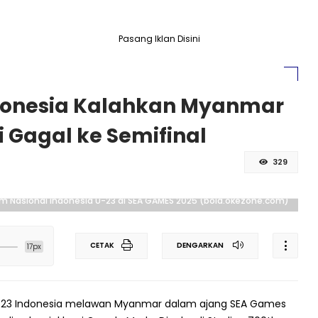
Pasang Iklan Disini
donesia Kalahkan Myanmar
i Gagal ke Semifinal
329
m Nasional Indonesia U-23 di SEA GAMES 2025 (bola.okezone.com)
CETAK
DENGARKAN
17px
-23 Indonesia melawan Myanmar dalam ajang SEA Games