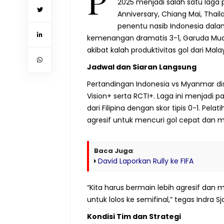
P
2025 menjadi salah satu laga p
Anniversary, Chiang Mai, Thail
penentu nasib Indonesia dalam
kemenangan dramatis 3-1, Garuda Muda
akibat kalah produktivitas gol dari Malay
Jadwal dan Siaran Langsung
Pertandingan Indonesia vs Myanmar dis
Vision+ serta RCTI+. Laga ini menjadi 
dari Filipina dengan skor tipis 0-1. Pe
agresif untuk mencuri gol cepat dan m
Baca Juga
:
David Laporkan Rully ke FIFA
“Kita harus bermain lebih agresif dan
untuk lolos ke semifinal,” tegas Indra S
Kondisi Tim dan Strategi