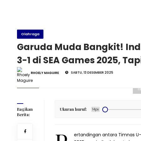
Olahraga
Garuda Muda Bangkit! In
3-1 di SEA Games 2025, Tap
SABTU, 13 DESEMBER 2025
RHOELY MAGUIRE
ne.com)
Ti
Bagikan
Ukuran huruf:
14px
Berita:
ertandingan antara Timnas U