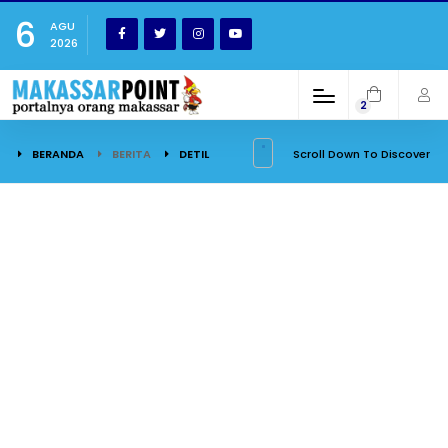
6
AGU
2026
2
BERANDA
BERITA
DETIL
Scroll Down To Discover