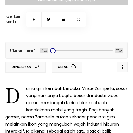
sebuah Ferrari. (digitalnexus.pl)
Bagikan
Berita:
Ukuran huruf:
14px
17px
DENGARKAN
CETAK
D
unia gim kembali berduka. Vince Zampella, sosok
yang namanya begitu besar di industri video
game, meninggal dunia dalam sebuah
kecelakaan mobil yang tragis. Bagi banyak
gamer, nama Zampella bukan sekadar pencipta gim,
melainkan ikon yang mengubah wajah industri hiburan
interaktif. Ia dikenal sebagai salah satu otak di balik