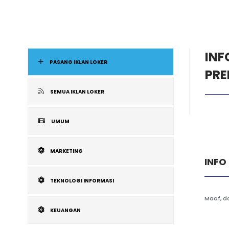
INF
PASANG IKLAN LOKER
PR
SEMUA IKLAN LOKER
UMUM
MARKETING
INFO
TEKNOLOGI INFORMASI
Maaf, da
KEUANGAN