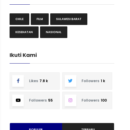
CHILE
FILM
SULAWESI BARAT
KESEHATAN
NASIONAL
Ikuti Kami
Likes
7.8 k
Followers
1 k
Followers
55
Followers
100
POPULER
TERBARU