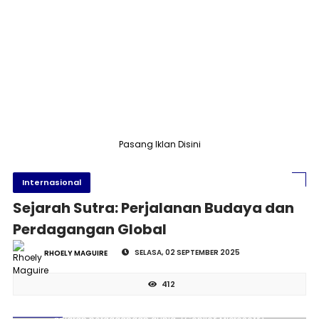
Pasang Iklan Disini
Internasional
Sejarah Sutra: Perjalanan Budaya dan
Perdagangan Global
SELASA, 02 SEPTEMBER 2025
RHOELY MAGUIRE
412
Sutra, warisan mewah dari ulat murbei yang mengubah