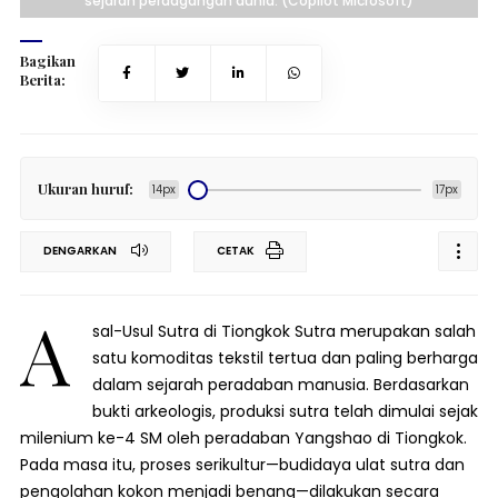
sejarah perdagangan dunia. (Copilot Microsoft)
Bagikan
Berita:
Ukuran huruf:
14px
17px
DENGARKAN
CETAK
A
sal-Usul Sutra di Tiongkok Sutra merupakan salah
satu komoditas tekstil tertua dan paling berharga
dalam sejarah peradaban manusia. Berdasarkan
bukti arkeologis, produksi sutra telah dimulai sejak
milenium ke-4 SM oleh peradaban Yangshao di Tiongkok.
Pada masa itu, proses serikultur—budidaya ulat sutra dan
pengolahan kokon menjadi benang—dilakukan secara