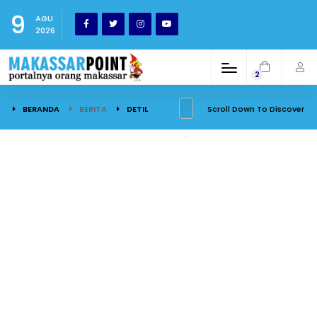
9
AGU
2026
2
BERANDA
BERITA
DETIL
Scroll Down To Discover