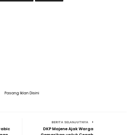
Pasang Iklan Disini
BERITA SELANJUTNYA
rabic
DKP Majene Ajak Warga
ngan
Gemarikan untuk Cegah