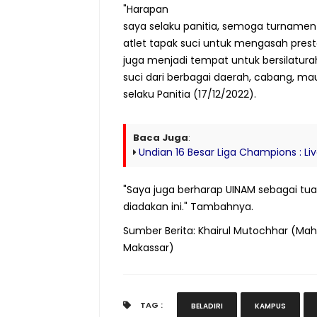
"Harapan
saya selaku panitia, semoga turnamen
atlet tapak suci untuk mengasah presta
juga menjadi tempat untuk bersilatur
suci dari berbagai daerah, cabang, mau
selaku Panitia (17/12/2022).
Baca Juga
:
Undian 16 Besar Liga Champions : Li
"Saya juga berharap UINAM sebagai t
diadakan ini." Tambahnya.
Sumber Berita: Khairul Mutochhar (Mah
Makassar)
TAG :
BELADIRI
KAMPUS