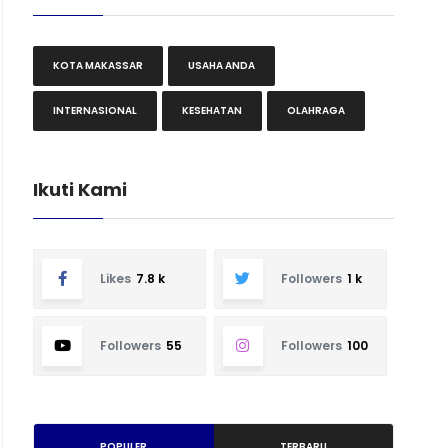
KOTA MAKASSAR
USAHA ANDA
INTERNASIONAL
KESEHATAN
OLAHRAGA
Ikuti Kami
Likes
7.8 k
Followers
1 k
Followers
55
Followers
100
POPULER
TERBARU