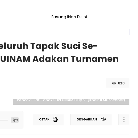
Pasang Iklan Disini
eluruh Tapak Suci Se-
i UINAM Adakan Turnamen
820
Pencak Silat Tapak Suci UINAM Cup VI (Khairul Mutochhar)
CETAK
DENGARKAN
17px