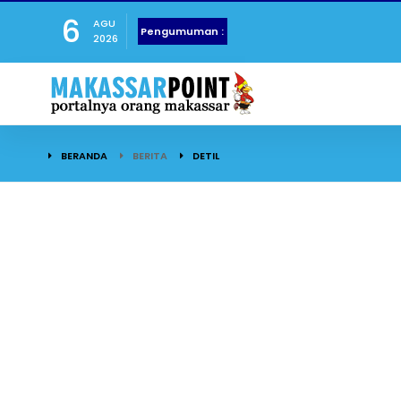
6
AGU
Pengumuman :
2026
BERANDA
BERITA
DETIL