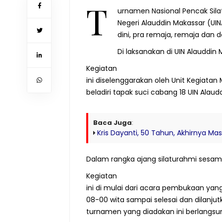
T
urnamen Nasional Pencak Silat
Negeri Alauddin Makassar (UINA
dini, pra remaja, remaja dan 
Di laksanakan di UIN Alauddin 
Kegiatan
ini diselenggarakan oleh Unit Kegiata
beladiri tapak suci cabang 18 UIN Alaud
Baca Juga
:
Kris Dayanti, 50 Tahun, Akhirnya Masu
Dalam rangka ajang silaturahmi sesama
Kegiatan
ini di mulai dari acara pembukaan yang 
08-00 wita sampai selesai dan dilanj
turnamen yang diadakan ini berlangsu